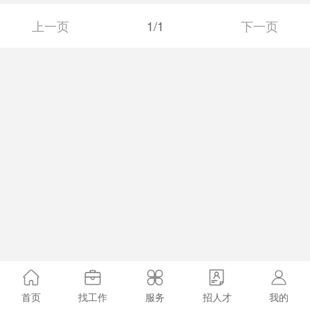
中。 很多人都会感慨，职场中，遇
见的人很多，但留下的人很少，能够深交
上一页
1/1
下一页
的人就更少了。 职场本身已经够复
杂，得良友，遇至交，就显得尤为重要。
今天我们要说的，是职场中比较常见
的人品不好的3种人。如果遇到这3种
人，最好选择远离，千万不可深交。
01喜欢…
首页
找工作
服务
招人才
我的