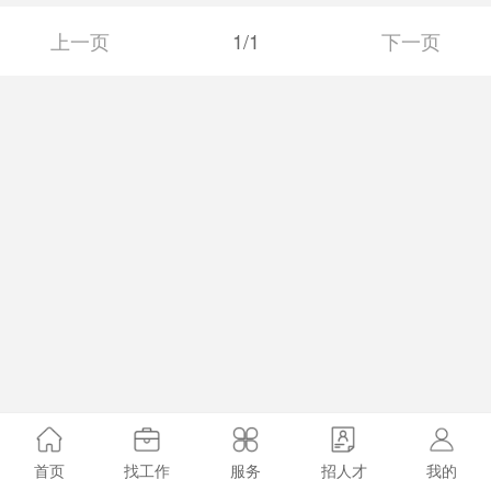
中。 很多人都会感慨，职场中，遇
见的人很多，但留下的人很少，能够深交
上一页
1/1
下一页
的人就更少了。 职场本身已经够复
杂，得良友，遇至交，就显得尤为重要。
今天我们要说的，是职场中比较常见
的人品不好的3种人。如果遇到这3种
人，最好选择远离，千万不可深交。
01喜欢…
首页
找工作
服务
招人才
我的