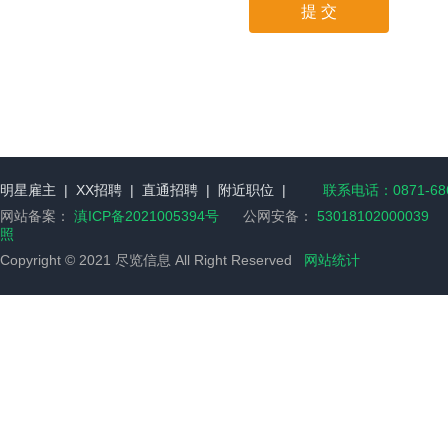
明星雇主
|
XX招聘
|
直通招聘
|
附近职位
|
联系电话：0871-686
网站备案：
滇ICP备2021005394号
公网安备：
53018102000039
人
照
Copyright © 2021 尽览信息 All Right Reserved
网站统计