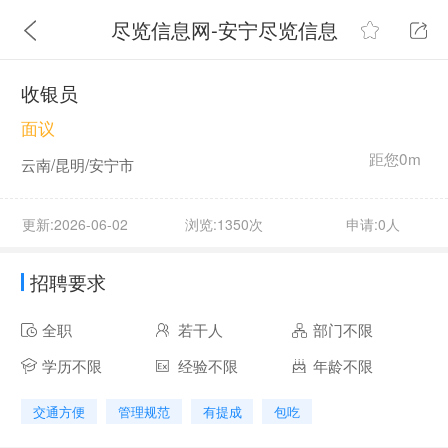
尽览信息网-安宁尽览信息
收银员
面议
距您0m
云南/昆明/安宁市
更新:2026-06-02
浏览:1350次
申请:0人
招聘要求
全职
若干人
部门不限
学历不限
经验不限
年龄不限
交通方便
管理规范
有提成
包吃