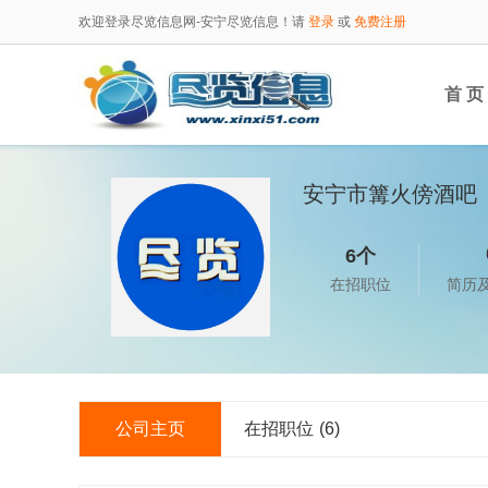
欢迎登录尽览信息网-安宁尽览信息！请
登录
或
免费注册
首 页
安宁市篝火傍酒吧
6个
在招职位
简历
公司主页
在招职位
(6)