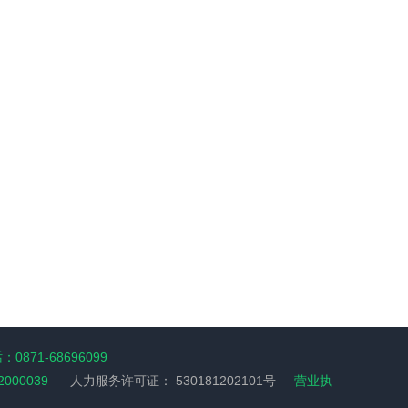
0871-68696099
2000039
人力服务许可证：
530181202101号
营业执