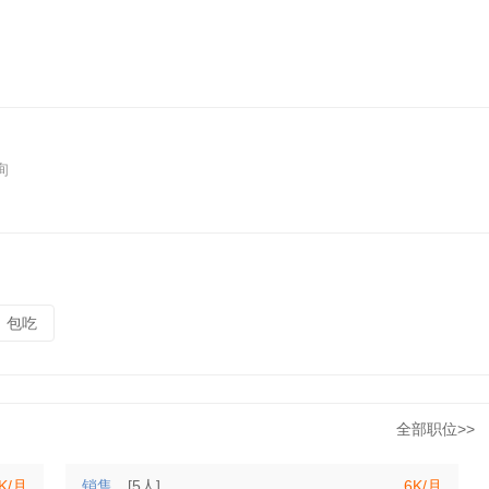
询
包吃
全部职位>>
6K/月
销售
[5人]
6K/月