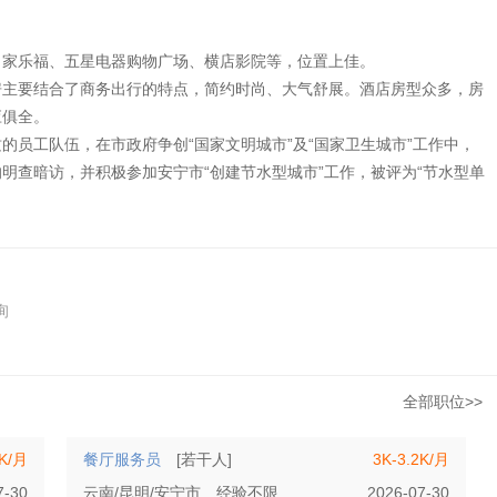
、家乐福、五星电器购物广场、横店影院等，位置上佳。
要结合了商务出行的特点，简约时尚、大气舒展。酒店房型众多，房
应俱全。
工队伍，在市政府争创“国家文明城市”及“国家卫生城市”工作中，
明查暗访，并积极参加安宁市“创建节水型城市”工作，被评为“节水型单
询
全部职位>>
3K/月
餐厅服务员
[若干人]
3K-3.2K/月
7-30
云南/昆明/安宁市
经验不限
学历不限
2026-07-30