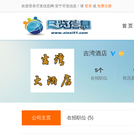
欢迎登录尽览信息网-安宁尽览信息！请
登录
或
免费注册
首 页
吉湾酒店
5个
在招职位
简历
公司主页
在招职位
(5)