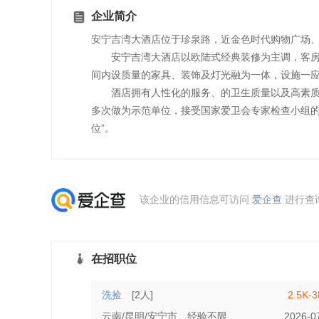
企业简介
安宁吉湾大酒店位于珍泉路，近金色时代购物广场
安宁吉湾大酒店以欧陆式经典装修为主调，客房主
间内设质量的家具、装饰及灯光融为一体，设施一
酒店拥有人性化的服务、的卫生质量以及高素质的员
多次做为示范单位，接受国家爱卫会专家检查小组的
位”。
该企业的信用信息可访问
爱企查
进行查
在招职位
洗捡
[2人]
2.5K-
云南/昆明/安宁市
经验不限
学历不限
2026-0