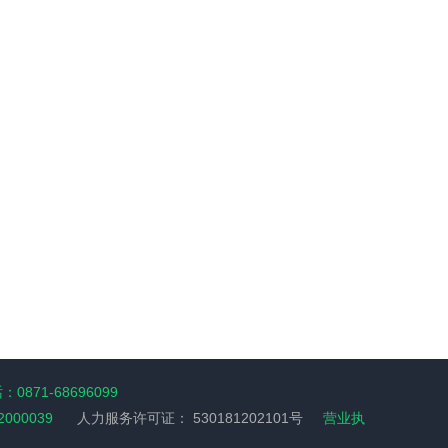
0871-68696099
2000039
人力服务许可证：
530181202101号
营业执