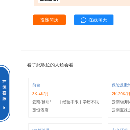
投递简历
在线聊天
看了此职位的人还会看
前台
保险反欺
3K-4K/月
2K-20K/
云南/昆明/安宁市
|
经验不限
|
学历不限
觅恒酒店
云南宝徕