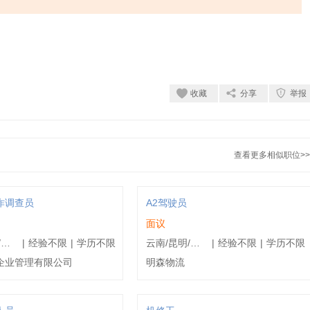
收藏
分享
举报
查看更多相似职位>>
诈调查员
A2驾驶员
月
面议
云南/昆明/安宁市
|
经验不限
|
学历不限
云南/昆明/安宁市
|
经验不限
|
学历不限
企业管理有限公司
明森物流