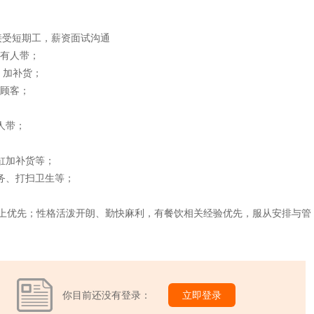
接受短期工，薪资面试沟通
鸭，有人带；
卖，加补货；
务顾客；
有人带；
洗鱼缸加补货等；
客服务、打扫卫生等；
以上优先；性格活泼开朗、勤快麻利，有餐饮相关经验优先，服从安排与管
你目前还没有登录：
立即登录