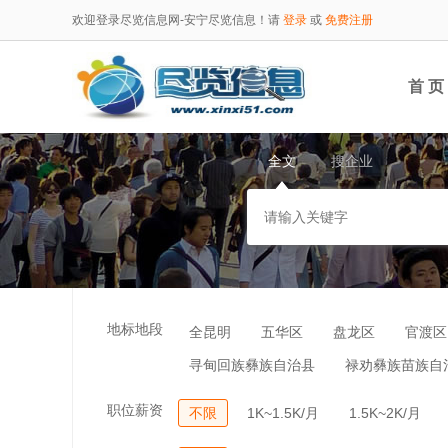
欢迎登录尽览信息网-安宁尽览信息！请
登录
或
免费注册
首 页
全文
搜企业
地标地段
全昆明
五华区
盘龙区
官渡区
寻甸回族彝族自治县
禄劝彝族苗族自
职位薪资
不限
1K~1.5K/月
1.5K~2K/月