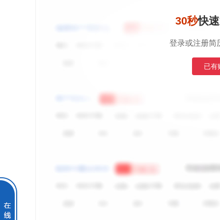
30秒
快速
登录或注册简
已有