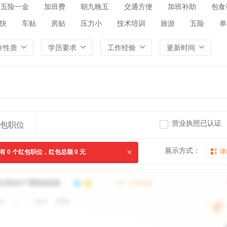
五险一金
加班费
朝九晚五
交通方便
加班补助
包食
快
车贴
房贴
压力小
技术培训
旅游
五险
单
作性质
学历要求
工作经验
更新时间
营业执照已认证
包职位
展示方式：
详
共有
0
个红包职位，红包总额
0
元