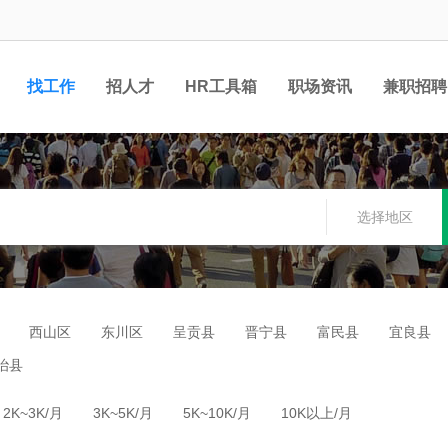
找工作
招人才
HR工具箱
职场资讯
兼职招聘
选择地区
西山区
东川区
呈贡县
晋宁县
富民县
宜良县
治县
2K~3K/月
3K~5K/月
5K~10K/月
10K以上/月