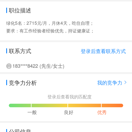
职位描述
绿化5名：2715元/月，月休4天，吃住自理；
要求：有工作经验者经验优先，持证健康证；
联系方式
登录后查看联系方式
183****8422 (先生/女士)
竞争力分析
我的竞争力
登录后查看我的匹配度
一般
良好
优秀
公司信息