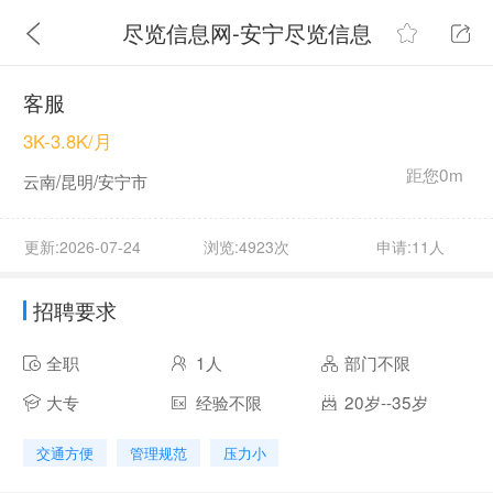
尽览信息网-安宁尽览信息
客服
3K-3.8K/月
距您0m
云南/昆明/安宁市
更新:2026-07-24
浏览:4923次
申请:11人
招聘要求
全职
1人
部门不限
大专
经验不限
20岁--35岁
交通方便
管理规范
压力小