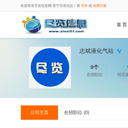
欢迎登录尽览信息网-安宁尽览信息！请
登录
或
免费注册
首 页
志斌液化气站
0个
在招职位
简历
公司主页
在招职位
(0)