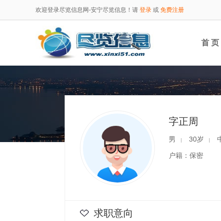
欢迎登录尽览信息网-安宁尽览信息！请
登录
或
免费注册
首 页
字正周
男
30岁
|
|
户籍：保密
求职意向