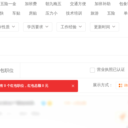
五险一金
加班费
朝九晚五
交通方便
加班补助
包食
快
车贴
房贴
压力小
技术培训
旅游
五险
单
作性质
学历要求
工作经验
更新时间
营业执照已认证
包职位
展示方式：
详
共有
0
个红包职位，红包总额
0
元