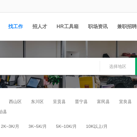
找工作
招人才
HR工具箱
职场资讯
兼职招聘
选择地区
西山区
东川区
呈贡县
晋宁县
富民县
宜良县
治县
2K~3K/月
3K~5K/月
5K~10K/月
10K以上/月