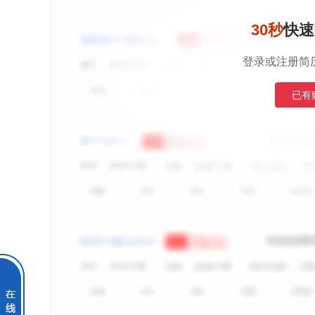
30秒
快速
登录或注册简
已有