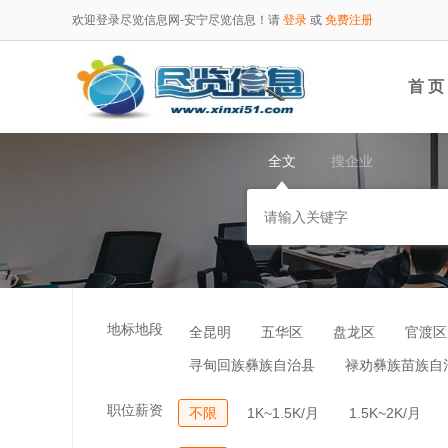
欢迎登录尽览信息网-安宁尽览信息！请
登录
或
免费注册
首 页
全文
搜企业
地标地段
全昆明
五华区
盘龙区
官渡区
寻甸回族彝族自治县
禄劝彝族苗族自
职位薪资
不限
1K~1.5K/月
1.5K~2K/月