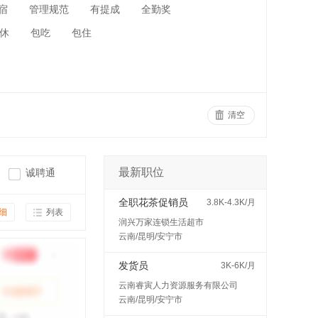
宿
管理规范
有提成
全勤奖
休
包吃
包住
清空
最新职位
诚聘通
全职花茶促销员
3.8K-4.3K/月
细
列表
润兴万家连锁生活超市
云南/昆明/安宁市
发货员
3K-6K/月
云南睿寅人力资源服务有限公司
云南/昆明/安宁市