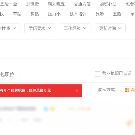
五险一金
加班费
朝九晚五
交通方便
加班补助
包食
快
车贴
房贴
压力小
技术培训
旅游
五险
单
作性质
学历要求
工作经验
更新时间
营业执照已认证
包职位
展示方式：
详
共有
0
个红包职位，红包总额
0
元