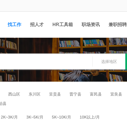
找工作
招人才
HR工具箱
职场资讯
兼职招聘
选择地区
西山区
东川区
呈贡县
晋宁县
富民县
宜良县
治县
2K~3K/月
3K~5K/月
5K~10K/月
10K以上/月