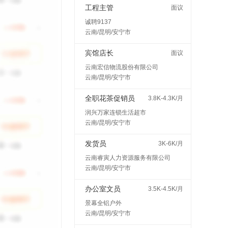
工程主管
面议
诚聘9137
云南/昆明/安宁市
宾馆店长
面议
云南宏信物流股份有限公司
云南/昆明/安宁市
全职花茶促销员
3.8K-4.3K/月
润兴万家连锁生活超市
云南/昆明/安宁市
发货员
3K-6K/月
云南睿寅人力资源服务有限公司
云南/昆明/安宁市
办公室文员
3.5K-4.5K/月
景幕全铝户外
云南/昆明/安宁市