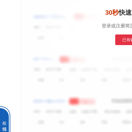
30秒
快速
登录或注册简
已有