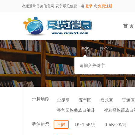
欢迎登录尽览信息网-安宁尽览信息！请
登录
或
免费注册
首 页
全文
搜企业
地标地段
全昆明
五华区
盘龙区
官渡区
寻甸回族彝族自治县
禄劝彝族苗族自
职位薪资
不限
1K~1.5K/月
1.5K~2K/月