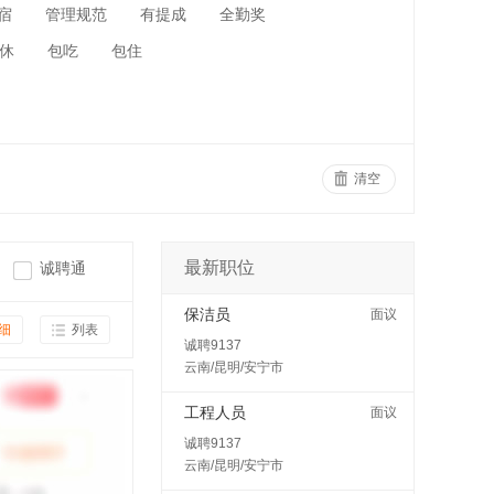
宿
管理规范
有提成
全勤奖
休
包吃
包住
清空
最新职位
诚聘通
保洁员
面议
细
列表
诚聘9137
云南/昆明/安宁市
工程人员
面议
诚聘9137
云南/昆明/安宁市