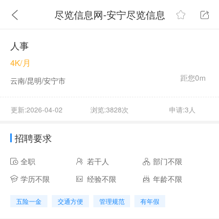
尽览信息网-安宁尽览信息
人事
4K/月
距您0m
云南/昆明/安宁市
更新:2026-04-02
浏览:3828次
申请:3人
招聘要求
全职
若干人
部门不限
学历不限
经验不限
年龄不限
五险一金
交通方便
管理规范
有年假