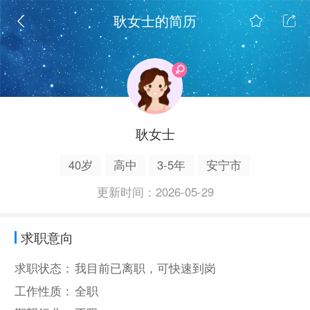
耿女士的简历
耿女士
40岁
高中
3-5年
安宁市
更新时间：2026-05-29
求职意向
求职状态：
我目前已离职，可快速到岗
工作性质：
全职