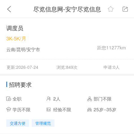
尽览信息网-安宁尽览信息
调度员
3K-5K/月
距您11277km
云南/昆明/安宁市
更新:2026-07-24
浏览:849次
申请:0人
招聘要求
全职
2人
部门不限
学历不限
经验不限
25岁--35岁
交通方便
管理规范