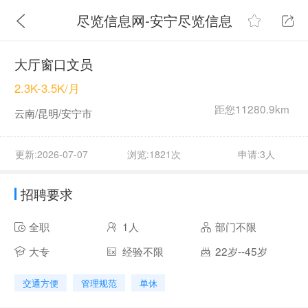
尽览信息网-安宁尽览信息
大厅窗口文员
2.3K-3.5K/月
距您11280.9km
云南/昆明/安宁市
更新:2026-07-07
浏览:1821次
申请:3人
招聘要求
全职
1人
部门不限
大专
经验不限
22岁--45岁
交通方便
管理规范
单休