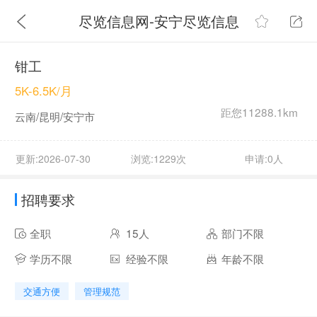
尽览信息网-安宁尽览信息
钳工
5K-6.5K/月
距您11288.1km
云南/昆明/安宁市
更新:2026-07-30
浏览:1229次
申请:0人
招聘要求
全职
15人
部门不限
学历不限
经验不限
年龄不限
交通方便
管理规范