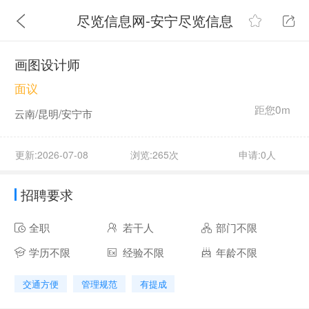
尽览信息网-安宁尽览信息
画图设计师
面议
距您0m
云南/昆明/安宁市
更新:2026-07-08
浏览:265次
申请:0人
招聘要求
全职
若干人
部门不限
学历不限
经验不限
年龄不限
交通方便
管理规范
有提成