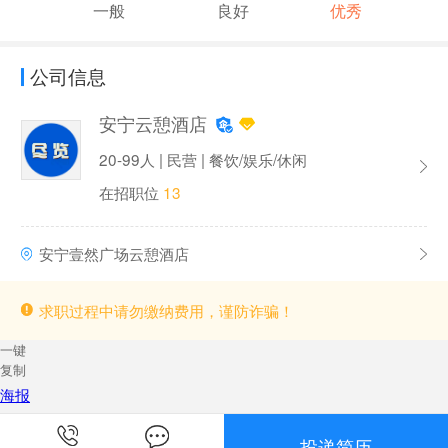
一般
良好
优秀
公司信息
安宁云憩酒店
20-99人 | 民营 | 餐饮/娱乐/休闲
在招职位
13
安宁壹然广场云憩酒店
求职过程中请勿缴纳费用，谨防诈骗！
一键
复制
海报
投递简历