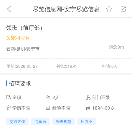
尽览信息网-安宁尽览信息
领班（前厅部）
3.5K-4K/月
距您0m
云南/昆明/安宁市
更新:2026-05-27
浏览:319次
申请:0人
招聘要求
全职
2人
部门不限
学历不限
经验不限
18岁--30岁
交通方便
包食宿
管理规范
压力小