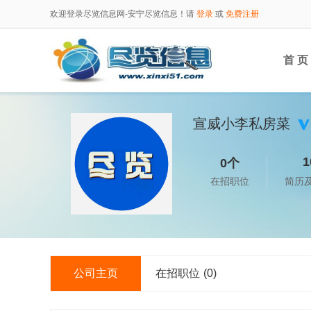
欢迎登录尽览信息网-安宁尽览信息！请
登录
或
免费注册
首 页
宣威小李私房菜
1
0个
在招职位
简历
公司主页
在招职位
(0)