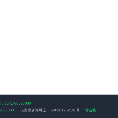
0871-68696099
2000039
人力服务许可证：
530181202101号
营业执