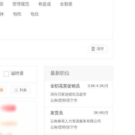
宿
管理规范
有提成
全勤奖
休
包吃
包住
清空
最新职位
诚聘通
全职花茶促销员
3.8K-4.3K/月
细
列表
润兴万家连锁生活超市
云南/昆明/安宁市
发货员
3K-6K/月
云南睿寅人力资源服务有限公司
云南/昆明/安宁市