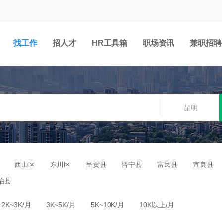
找工作
招人才
HR工具箱
职场资讯
兼职招聘
昆明
西山区
东川区
呈贡县
晋宁县
富民县
宜良县
治县
2K~3K/月
3K~5K/月
5K~10K/月
10K以上/月