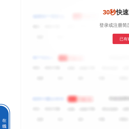
30秒
快速
登录或注册简
已有