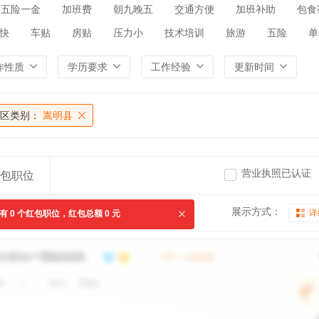
五险一金
加班费
朝九晚五
交通方便
加班补助
包食
快
车贴
房贴
压力小
技术培训
旅游
五险
单
作性质
学历要求
工作经验
更新时间
区类别：
嵩明县
营业执照已认证
包职位
展示方式：
详
共有
0
个红包职位，红包总额
0
元