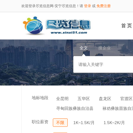
欢迎登录尽览信息网-安宁尽览信息！请
登录
或
免费注册
首 页
全文
搜企业
地标地段
全昆明
五华区
盘龙区
官渡区
寻甸回族彝族自治县
禄劝彝族苗族自
职位薪资
不限
1K~1.5K/月
1.5K~2K/月