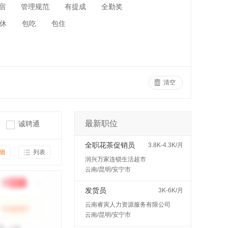
宿
管理规范
有提成
全勤奖
休
包吃
包住
清空
最新职位
诚聘通
全职花茶促销员
3.8K-4.3K/月
细
列表
润兴万家连锁生活超市
云南/昆明/安宁市
发货员
3K-6K/月
云南睿寅人力资源服务有限公司
云南/昆明/安宁市