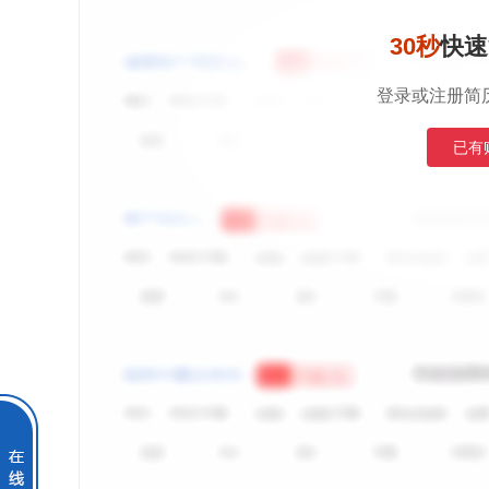
30秒
快速
登录或注册简
已有