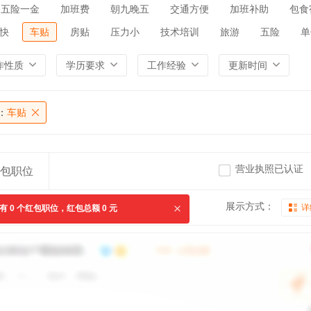
五险一金
加班费
朝九晚五
交通方便
加班补助
包食
快
车贴
房贴
压力小
技术培训
旅游
五险
单
作性质
学历要求
工作经验
更新时间
：
车贴
营业执照已认证
包职位
展示方式：
详
共有
0
个红包职位，红包总额
0
元