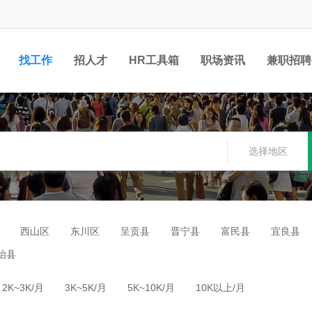
找工作
招人才
HR工具箱
职场资讯
兼职招聘
选择地区
西山区
东川区
呈贡县
晋宁县
富民县
宜良县
治县
2K~3K/月
3K~5K/月
5K~10K/月
10K以上/月