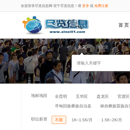
欢迎登录尽览信息网-安宁尽览信息！请
登录
或
免费注册
首 页
全文
搜企业
地标地段
全昆明
五华区
盘龙区
官渡区
寻甸回族彝族自治县
禄劝彝族苗族自
职位薪资
不限
1K~1.5K/月
1.5K~2K/月