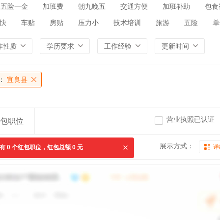
五险一金
加班费
朝九晚五
交通方便
加班补助
包食
快
车贴
房贴
压力小
技术培训
旅游
五险
单
作性质
学历要求
工作经验
更新时间
：
宜良县
营业执照已认证
包职位
展示方式：
详
共有
0
个红包职位，红包总额
0
元