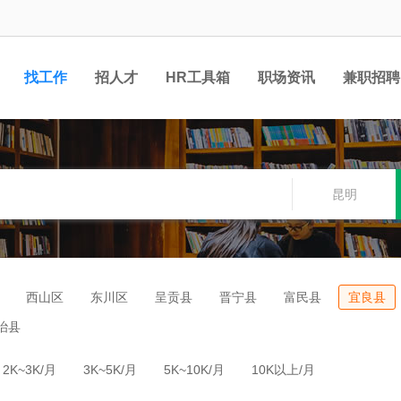
找工作
招人才
HR工具箱
职场资讯
兼职招聘
昆明
西山区
东川区
呈贡县
晋宁县
富民县
宜良县
治县
2K~3K/月
3K~5K/月
5K~10K/月
10K以上/月