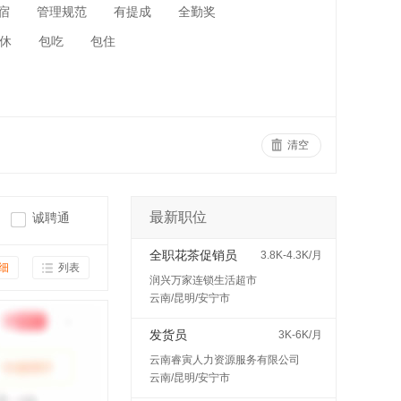
宿
管理规范
有提成
全勤奖
休
包吃
包住
清空
最新职位
诚聘通
全职花茶促销员
3.8K-4.3K/月
细
列表
润兴万家连锁生活超市
云南/昆明/安宁市
发货员
3K-6K/月
云南睿寅人力资源服务有限公司
云南/昆明/安宁市