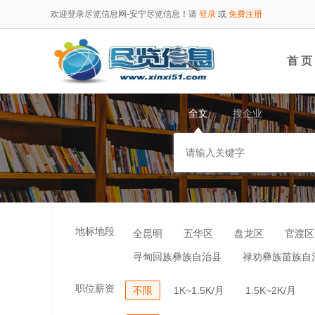
欢迎登录尽览信息网-安宁尽览信息！请
登录
或
免费注册
首 页
全文
搜企业
地标地段
全昆明
五华区
盘龙区
官渡区
寻甸回族彝族自治县
禄劝彝族苗族自
职位薪资
不限
1K~1.5K/月
1.5K~2K/月