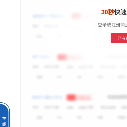
30秒
快速
登录或注册简
已有