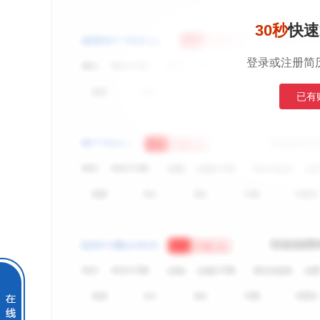
30秒
快速
登录或注册简
已有