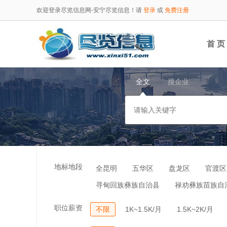
欢迎登录尽览信息网-安宁尽览信息！请
登录
或
免费注册
首 页
全文
搜企业
地标地段
全昆明
五华区
盘龙区
官渡区
寻甸回族彝族自治县
禄劝彝族苗族自
职位薪资
不限
1K~1.5K/月
1.5K~2K/月