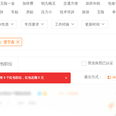
五险一金
加班费
朝九晚五
交通方便
加班补助
包食
快
车贴
房贴
压力小
技术培训
旅游
五险
单
作性质
学历要求
工作经验
更新时间
：
晋宁县
营业执照已认证
包职位
展示方式：
详
共有
0
个红包职位，红包总额
0
元