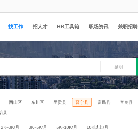
找工作
招人才
HR工具箱
职场资讯
兼职招聘
昆明
西山区
东川区
呈贡县
晋宁县
富民县
宜良县
治县
2K~3K/月
3K~5K/月
5K~10K/月
10K以上/月