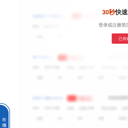
30秒
快速
登录或注册简
已有