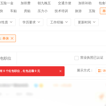
五险一金
加班费
朝九晚五
交通方便
加班补助
包食
快
车贴
房贴
压力小
技术培训
旅游
五险
单
作性质
学历要求
工作经验
更新时间
：
单休
营业执照已认证
包职位
展示方式：
详
共有
0
个红包职位，红包总额
0
元