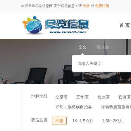
欢迎登录尽览信息网-安宁尽览信息！请
登录
或
免费注册
首 页
全文
搜企业
地标地段
全昆明
五华区
盘龙区
官渡区
寻甸回族彝族自治县
禄劝彝族苗族自
职位薪资
不限
1K~1.5K/月
1.5K~2K/月