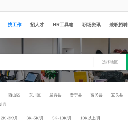
找工作
招人才
HR工具箱
职场资讯
兼职招聘
选择地区
西山区
东川区
呈贡县
晋宁县
富民县
宜良县
治县
2K~3K/月
3K~5K/月
5K~10K/月
10K以上/月