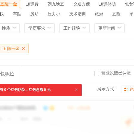
五险一金
加班费
朝九晚五
交通方便
加班补助
包食
快
车贴
房贴
压力小
技术培训
旅游
五险
单
作性质
学历要求
工作经验
更新时间
：
五险一金
营业执照已认证
包职位
展示方式：
详
共有
0
个红包职位，红包总额
0
元