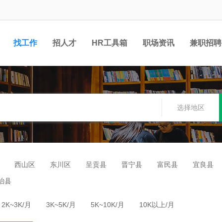
找工作
招人才
HR工具箱
职场资讯
兼职招聘
选择地区
西山区
东川区
呈贡县
晋宁县
富民县
宜良县
治县
2K~3K/月
3K~5K/月
5K~10K/月
10K以上/月