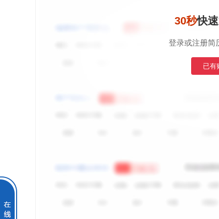
30秒
快速
登录或注册简
已有