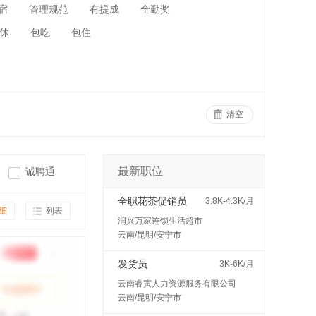
宿
管理规范
有提成
全勤奖
休
包吃
包住
清空
最新职位
诚聘通
全职花茶促销员
3.8K-4.3K/月
细
列表
润兴万家连锁生活超市
云南/昆明/安宁市
发货员
3K-6K/月
云南睿寅人力资源服务有限公司
云南/昆明/安宁市