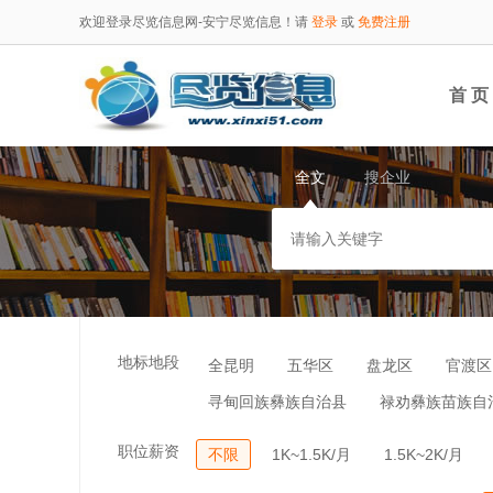
欢迎登录尽览信息网-安宁尽览信息！请
登录
或
免费注册
首 页
全文
搜企业
地标地段
全昆明
五华区
盘龙区
官渡区
寻甸回族彝族自治县
禄劝彝族苗族自
职位薪资
不限
1K~1.5K/月
1.5K~2K/月